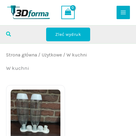
Przejdź
do
treści
Szukaj
Zleć wydruk
Strona główna
/
Użytkowe
/ W kuchni
W kuchni