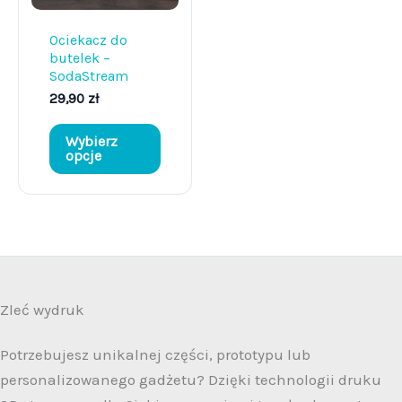
Ociekacz do
butelek –
SodaStream
29,90
zł
Ten
Wybierz
produkt
opcje
ma
wiele
wariantów.
Opcje
można
wybrać
Zleć wydruk
na
Potrzebujesz unikalnej części, prototypu lub
stronie
personalizowanego gadżetu? Dzięki technologii druku
produktu